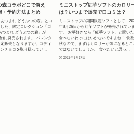
つ森コラボどこで買え
ミニストップ紅芋ソフトのカロリ
舗・予約方法まとめ
は？いつまで販売で口コミは？
あつまれ どうぶつの森』とコ
ミニストップの期間限定ソフトとして、202
ンした、限定コレクション「ゴ
年8月26日から紅芋ソフトが発売されてい
s あつまれ どうぶつの森」が
す。 お芋好きなら「紅芋ソフト」と聞い
日(金)に発売されます。 バレンタ
食べないわけにはいかないですよね！ 食
限定販売となりますが、ゴディ
秋なので、まずはカロリーが気になるとこ
ンチョコを取り扱ってい...
ではないでしょうか。 食べたいと思っ...
2022年9月17日