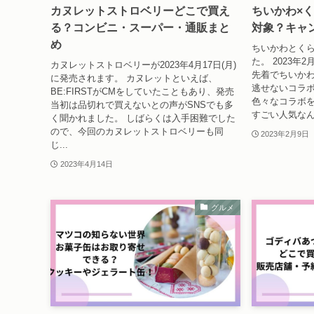
カヌレットストロベリーどこで買え
ちいかわ×
る？コンビニ・スーパー・通販まと
対象？キャ
め
ちいかわとく
た。 2023年
カヌレットストロベリーが2023年4月17日(月)
先着でちいか
に発売されます。 カヌレットといえば、
逃せないコラボ
BE:FIRSTがCMをしていたこともあり、発売
色々なコラボ
当初は品切れで買えないとの声がSNSでも多
すごい人気なん
く聞かれました。 しばらくは入手困難でした
ので、今回のカヌレットストロベリーも同
2023年2月9日
じ...
2023年4月14日
グルメ