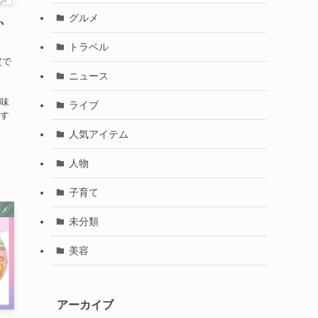
グルメ
か
トラベル
定で
や
ニュース
美味
ライブ
はす
人気アイテム
人物
子育て
ルメ
未分類
美容
アーカイブ