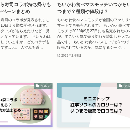
くら寿司コラボ持ち帰りも
ちいかわ食べマスモッチいつから
ンペーンまとめ
つまで？種類や値段は？
ら寿司のコラボが発表されまし
ちいかわ食べマスモッチが全国のファミリ
2月10日より順次開催されます。
マートで再発売されます。 ちいかわ食べ
わグッズがもらえたりなど、見
モッチは2022年9月27日にも発売されたの
となっています。 ちいかわは
が、すごい人気で売り切れが続出した人気
をしていますが、どのコラボも
品です。 ちいかわ食べマスモッチがいつ
ですよね。 人混みを避...
販売されているのか、気になるシーク...
2023年2月9日
グルメ
グ