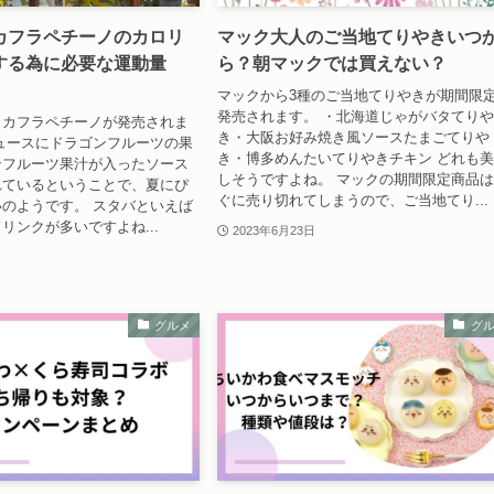
カフラペチーノのカロリ
マック大人のご当地てりやきいつ
する為に必要な運動量
ら？朝マックでは買えない？
マックから3種のご当地てりやきが期間限
発売されます。 ・北海道じゃがバタてり
イカフラペチーノが発売されま
き・大阪お好み焼き風ソースたまごてりや
ュースにドラゴンフルーツの果
き・博多めんたいてりやきチキン どれも
ンフルーツ果汁が入ったソース
しそうですよね。 マックの期間限定商品
れているということで、夏にぴ
ぐに売り切れてしまうので、ご当地てり...
のようです。 スタバといえば
リンクが多いですよね...
2023年6月23日
グルメ
グ