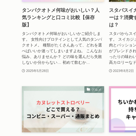
タンパクオトメ何味がおいしい？人
スタバスイ
気ランキングと口コミ比較【保存
ーは？消費
版】
は？
タンパクオトメ何味がおいしいかご紹介しま
スタバからス
す。 女性向けプロテインとして人気のタンパ
す。 スイカジ
クオトメ。 種類がたくさんあって、どれを選
肉とパッショ
べばいいか迷ってしまいますよね。 こんなお
がブレンドさ
悩み、ありませんか？ どの味を選んだら失敗
ったりの味わい
しないか分からない… 初めて飲むか...
高カロリーなド
2025年5月28日
2023年8月2日
グルメ