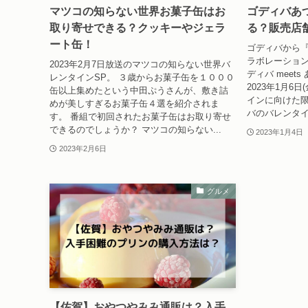
マツコの知らない世界お菓子缶はお
ゴディバあ
取り寄せできる？クッキーやジェラ
る？販売店
ート缶！
ゴディバから『
ラボレーショ
2023年2月7日放送のマツコの知らない世界バ
ディバ meet
レンタインSP。 ３歳からお菓子缶を１０００
2023年1月6
缶以上集めたという中田ぷうさんが、敷き詰
インに向けた
めが美しすぎるお菓子缶４選を紹介されま
バのバレンタイ
す。 番組で初回されたお菓子缶はお取り寄せ
できるのでしょうか？ マツコの知らない...
2023年1月4日
2023年2月6日
グルメ
【佐賀】おやつやみみ通販は？入手